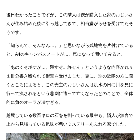
後日わかったことですが、この隣人は僕が購入した家のおじいさ
んが住み始めた後に引っ越してきて、相当嫌がらせを受けてたそ
うです。
「知らんて、そんなん…。」と思いながら残地物を片付けている
と、A4のキャンパスノートが…。気になって開いてみると、
「あのくそボケが…。殺すぞ。許せん」というような内容が丸々
１冊分書き殴られて衝撃を受けました。更に、別の近隣の方に聞
くところによると、この売主のおじいさんは洪水の日に川を見に
行って流されるという悲劇に遭って亡くなったとのことで、全体
的に負のオーラが凄すぎる。
越境している数百キロの石をを割っている最中も、隣人が無言で
上から見張っている気味が悪いミステリーあふれる家でした。