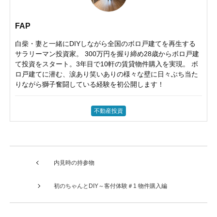
FAP
白柴・妻と一緒にDIYしながら全国のボロ戸建てを再生する
サラリーマン投資家。 300万円を握り締め28歳からボロ戸建
て投資をスタート。3年目で10軒の賃貸物件購入を実現。 ボ
ロ戸建てに潜む、涙あり笑いありの様々な壁に日々ぶち当た
りながら獅子奮闘している経験を初公開します！
不動産投資
内見時の持参物
初のちゃんとDIY～客付体験＃1 物件購入編