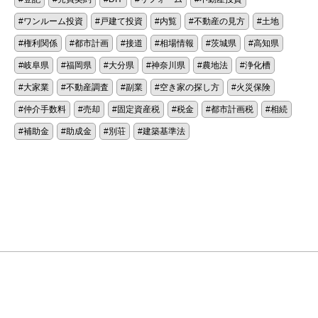
ワンルーム投資
戸建て投資
内覧
不動産の見方
土地
権利関係
都市計画
接道
相場情報
茨城県
高知県
岐阜県
福岡県
大分県
神奈川県
農地法
浄化槽
大家業
不動産調査
副業
空き家の探し方
火災保険
仲介手数料
売却
固定資産税
税金
都市計画税
相続
補助金
助成金
別荘
建築基準法