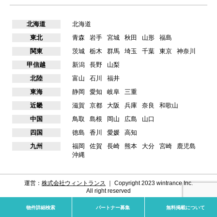
北海道
北海道
東北
青森
岩手
宮城
秋田
山形
福島
関東
茨城
栃木
群馬
埼玉
千葉
東京
神奈川
甲信越
新潟
長野
山梨
北陸
富山
石川
福井
東海
静岡
愛知
岐阜
三重
近畿
滋賀
京都
大阪
兵庫
奈良
和歌山
中国
鳥取
島根
岡山
広島
山口
四国
徳島
香川
愛媛
高知
九州
福岡
佐賀
長崎
熊本
大分
宮崎
鹿児島
沖縄
運営：
株式会社ウィントランス
｜ Copyright 2023 wintrance Inc.
All right reserved
物件詳細検索
パートナー募集
無料掲載について