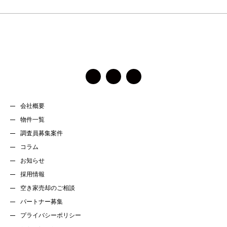
ー
ル
ド
は
空
の
ま
ま
に
会社概要
し
物件一覧
て
調査員募集案件
く
コラム
だ
お知らせ
さ
い。
採用情報
空き家売却のご相談
パートナー募集
プライバシーポリシー