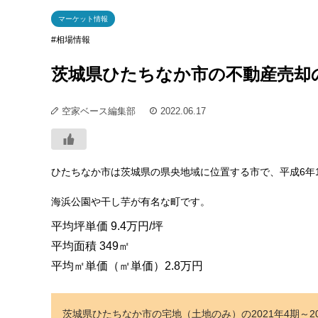
マーケット情報
相場情報
茨城県ひたちなか市の不動産売却
空家ベース編集部
2022.06.17
ひたちなか市は茨城県の県央地域に位置する市で、平成6年
海浜公園や干し芋が有名な町です。
平均坪単価
9.4万
円/坪
平均面積
349
㎡
平均㎡単価（㎡単価）
2.8万
円
茨城県ひたちなか市の宅地（土地のみ）の2021年4期～202