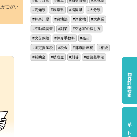
都市計画
接道
相場情報
茨城県
性がござい
高知県
岐阜県
福岡県
大分県
神奈川県
農地法
浄化槽
大家業
不動産調査
副業
空き家の探し方
火災保険
仲介手数料
売却
固定資産税
税金
都市計画税
相続
補助金
助成金
別荘
建築基準法
物件詳細検索