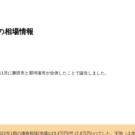
の相場情報
11月に勝田市と那珂湊市が合併したことで誕生しました。
2年1期の価格相場(地価)は9.4万円/坪 (2.8万円/㎡)でした。宅地（土