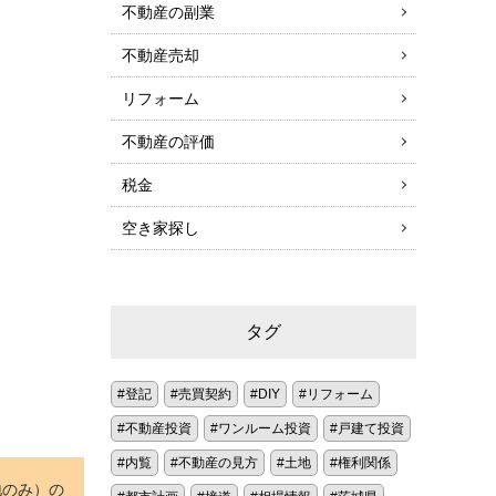
不動産の副業
不動産売却
リフォーム
不動産の評価
税金
空き家探し
タグ
登記
売買契約
DIY
リフォーム
不動産投資
ワンルーム投資
戸建て投資
内覧
不動産の見方
土地
権利関係
地のみ）の