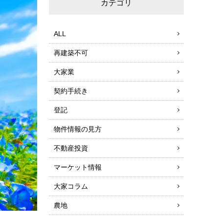
カテゴリ
ALL
再建築不可
大家業
契約手続き
登記
物件情報の見方
不動産投資
マーケット情報
大家コラム
農地