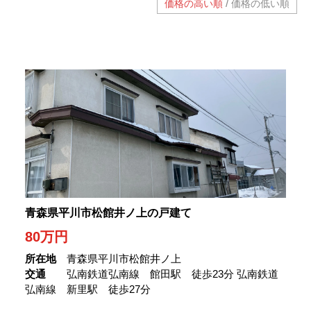
/
価格の高い順
価格の低い順
青森県平川市松館井ノ上の戸建て
80
万円
所在地
青森県平川市松館井ノ上
交通
弘南鉄道弘南線 館田駅 徒歩23分 弘南鉄道
弘南線 新里駅 徒歩27分