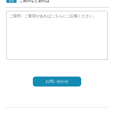
ご質問などあれば
任意
こ
の
フ
ィ
ー
ル
ド