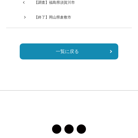
は
【調査】福島県須賀川市
空
の
【終了】岡山県倉敷市
ま
ま
に
し
一覧に戻る
て
く
だ
さ
い。