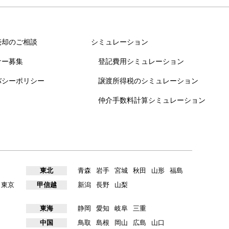
売却のご相談
シミュレーション
ナー募集
登記費用シミュレーション
バシーポリシー
譲渡所得税のシミュレーション
仲介手数料計算シミュレーション
東北
青森
岩手
宮城
秋田
山形
福島
東京
甲信越
新潟
長野
山梨
東海
静岡
愛知
岐阜
三重
中国
鳥取
島根
岡山
広島
山口