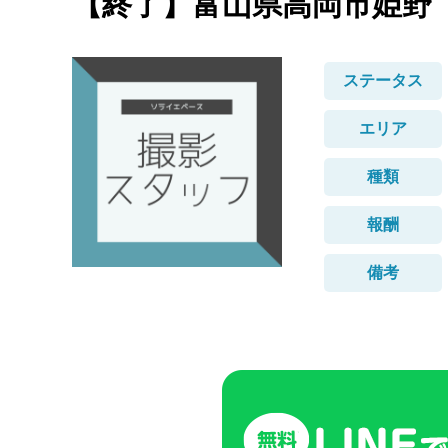
【終了】富山県高岡市姫野
ステータス
エリア
種類
報酬
備考