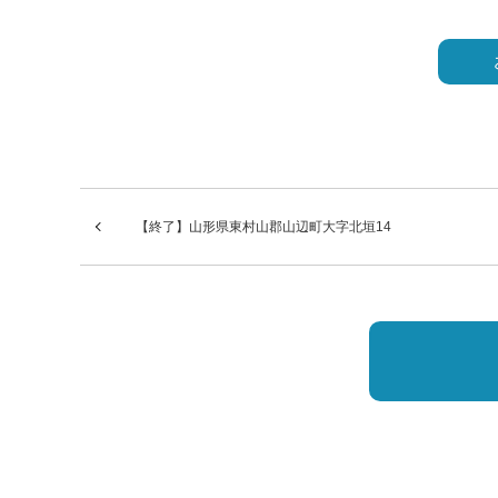
こ
の
フ
ィ
ー
ル
【終了】山形県東村山郡山辺町大字北垣14
ド
は
空
の
ま
ま
に