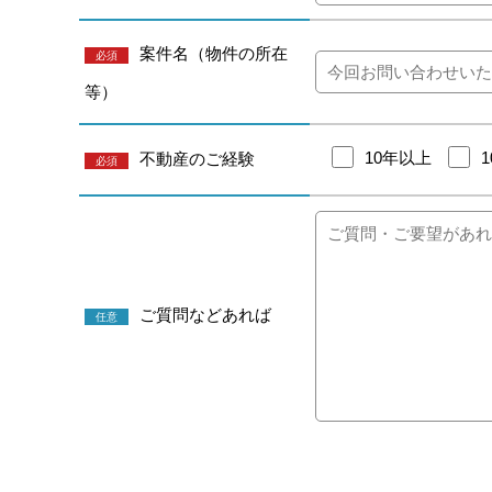
案件名（物件の所在
必須
等）
10年以上
不動産のご経験
必須
ご質問などあれば
任意
こ