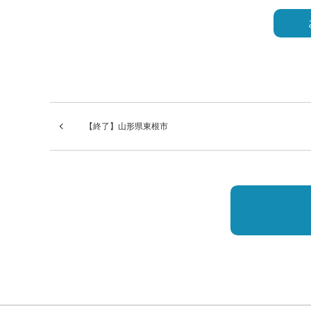
の
フ
ィ
ー
ル
【終了】山形県東根市
ド
は
空
の
ま
ま
に