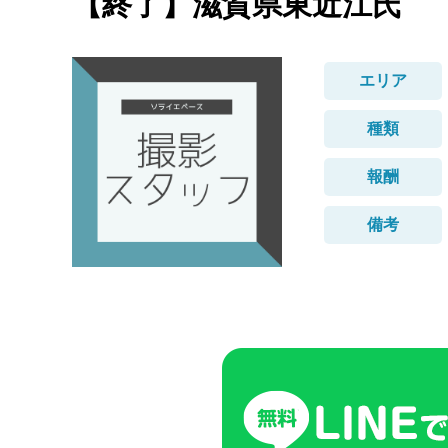
【終了】滋賀県東近江氏
エリア
種類
報酬
備考