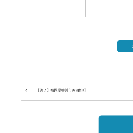
こ
の
フ
ィ
ー
ル
【終了】福岡県柳川市弥四郎町
ド
は
空
の