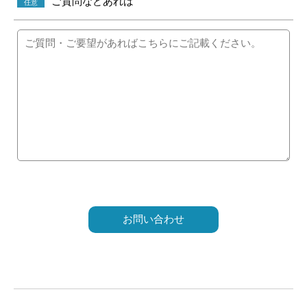
ご質問などあれば
任意
こ
の
フ
ィ
ー
ル
ド