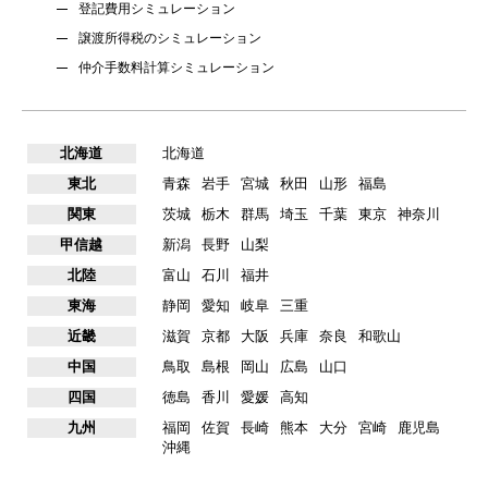
登記費用シミュレーション
譲渡所得税のシミュレーション
仲介手数料計算シミュレーション
北海道
北海道
東北
青森
岩手
宮城
秋田
山形
福島
関東
茨城
栃木
群馬
埼玉
千葉
東京
神奈川
甲信越
新潟
長野
山梨
北陸
富山
石川
福井
東海
静岡
愛知
岐阜
三重
近畿
滋賀
京都
大阪
兵庫
奈良
和歌山
中国
鳥取
島根
岡山
広島
山口
四国
徳島
香川
愛媛
高知
九州
福岡
佐賀
長崎
熊本
大分
宮崎
鹿児島
沖縄