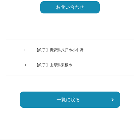
の
フ
ィ
ー
ル
ド
は
【終了】青森県八戸市小中野
空
の
【終了】山形県東根市
ま
ま
に
し
一覧に戻る
て
く
だ
さ
い。