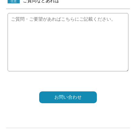
ご質問などあれば
任意
こ
の
フ
ィ
ー
ル
ド