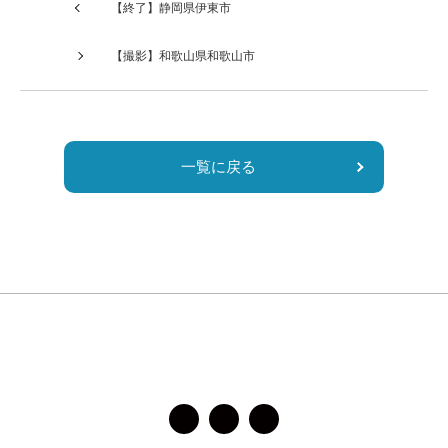
は
【終了】静岡県伊東市
空
の
【撮影】和歌山県和歌山市
ま
ま
に
し
一覧に戻る
て
く
だ
さ
い。