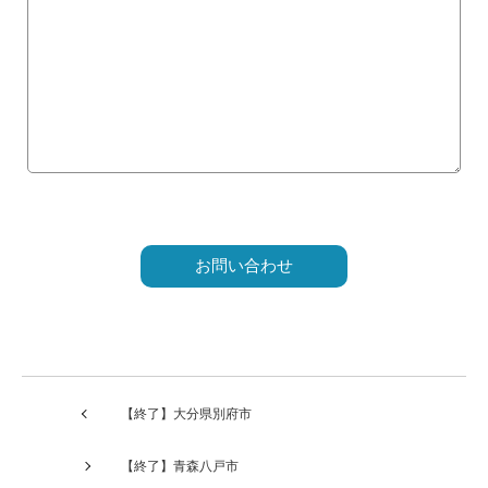
こ
の
フ
ィ
ー
ル
ド
は
【終了】大分県別府市
空
の
【終了】青森八戸市