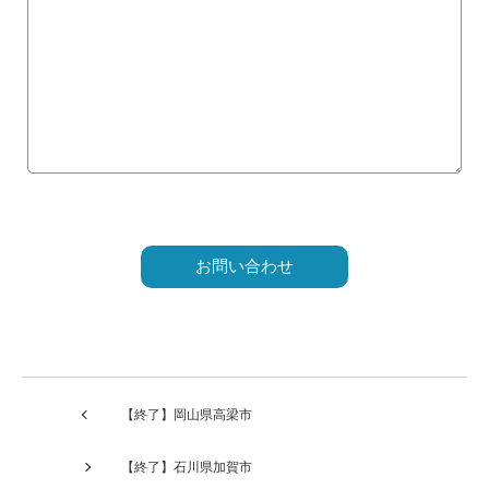
こ
の
フ
ィ
ー
ル
ド
は
【終了】岡山県高梁市
空
の
【終了】石川県加賀市