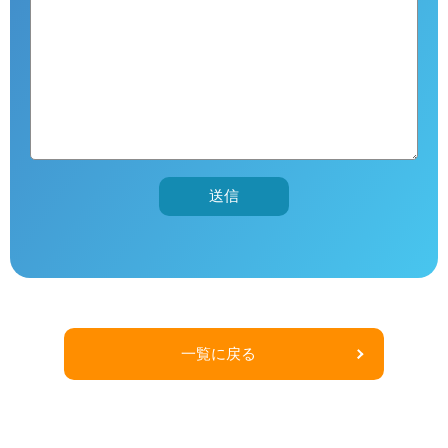
こ
の
フ
ィ
ー
ル
ド
は
一覧に戻る
空
の
ま
ま