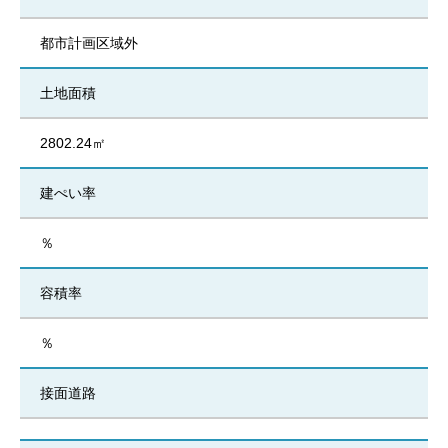
都市計画区域外
土地面積
2802.24㎡
建ぺい率
％
容積率
％
接面道路