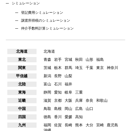
シミュレーション
登記費用シミュレーション
譲渡所得税のシミュレーション
仲介手数料計算シミュレーション
北海道
北海道
東北
青森
岩手
宮城
秋田
山形
福島
関東
茨城
栃木
群馬
埼玉
千葉
東京
神奈川
甲信越
新潟
長野
山梨
北陸
富山
石川
福井
東海
静岡
愛知
岐阜
三重
近畿
滋賀
京都
大阪
兵庫
奈良
和歌山
中国
鳥取
島根
岡山
広島
山口
四国
徳島
香川
愛媛
高知
九州
福岡
佐賀
長崎
熊本
大分
宮崎
鹿児島
沖縄