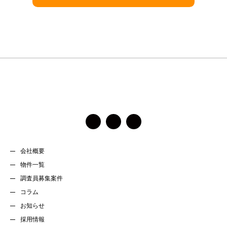
の
ま
ま
に
し
て
く
だ
さ
い。
会社概要
物件一覧
調査員募集案件
コラム
お知らせ
採用情報