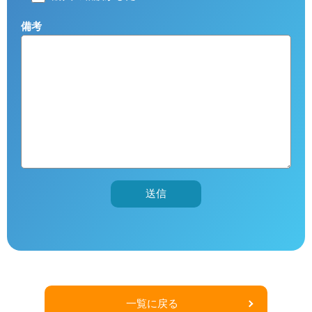
備考
こ
の
フ
ィ
ー
ル
ド
は
一覧に戻る
空