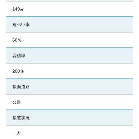
149㎡
建ぺい率
60％
容積率
200％
接面道路
公道
接道状況
一方